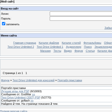
[
Мой сайт
]
Вход на сайт
Логин:
Пароль:
запомнить
Забыл
Меню сайта
Главная страница
Каталог файлов
Каталог статей
Фотоальбомы
Обрат
Test Drive Unlimited 2
Test Drive Unlimited 1
Аудиоплеер
Поиск
Энциклопедия 
Магазин
Тесты
Видео
Форум
Статьи
Каталог фа
Страница
1
из
1
1
Форум
»
Test Drive Unlimited для консолей
»
Портабл приставки
Портабл приставки
Лучшие игры для PSP
(
8
/
10093
)
Сообщение от:
GodWar
»»
Test Drive Unlimited (2007) PSP
(
5
/
2770
)
Сообщение от:
goflash
»»
Найдено
2
тем. На странице показано
2
тем.
Полная версия сайта