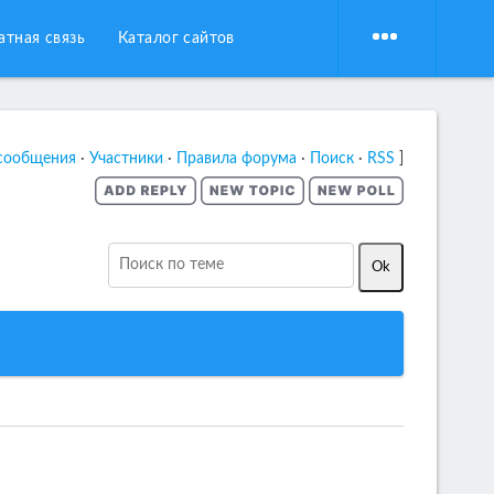
атная связь
Каталог сайтов
сообщения
·
Участники
·
Правила форума
·
Поиск
·
RSS
]