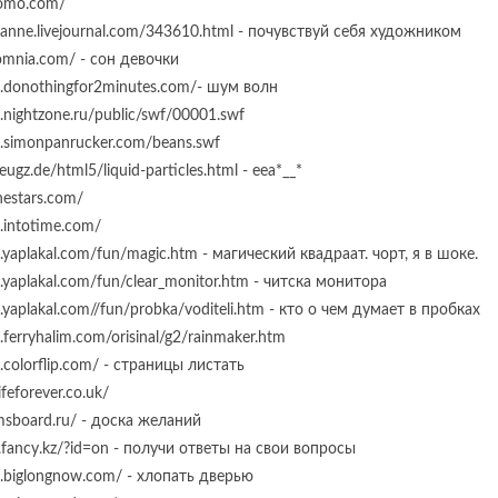
momo.com/
eranne.livejournal.com/343610.html - почувствуй себя художником
somnia.com/ - сон девочки
w.donothingfor2minutes.com/- шум волн
.nightzone.ru/public/swf/00001.swf
w.simonpanrucker.com/beans.swf
zeugz.de/html5/liquid-particles.html - ееа*__*
thestars.com/
.intotime.com/
.yaplakal.com/fun/magic.htm - магический квадраат. чорт, я в шоке.
.yaplakal.com/fun/clear_monitor.htm - читска монитора
.yaplakal.com//fun/probka/voditeli.htm - кто о чем думает в пробках
.ferryhalim.com/orisinal/g2/rainmaker.htm
.colorflip.com/ - страницы листать
lifeforever.co.uk/
amsboard.ru/ - доска желаний
k.fancy.kz/?id=on - получи ответы на свои вопросы
w.biglongnow.com/ - хлопать дверью