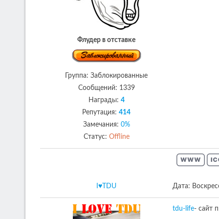
Флудер в отставке
Группа: Заблокированные
Сообщений:
1339
Награды:
4
Репутация:
414
Замечания:
0%
Статус:
Offline
I♥TDU
Дата: Воскрес
tdu-life
- сайт 