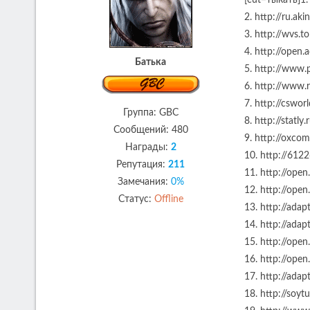
[cut=тыкать]1.
2. http://ru.ak
3. http://wvs.t
4. http://open
Батька
5. http://www.
6. http://www.r
7. http://cswor
Группа: GBC
8. http://statl
Сообщений:
480
9. http://oxco
Награды:
2
10. http://612
Репутация:
211
11. http://ope
Замечания:
0%
12. http://ope
Статус:
Offline
13. http://ada
14. http://adap
15. http://open
16. http://ope
17. http://ada
18. http://soyt