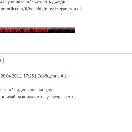
w.rainymood.com/ - слушать дождь
.gotmilk.com/#/benefits/muscles/game/[/cut]
, 28.04.2011, 17:25 | Сообщение #
2
.ucoz.ru/ - один сайт про тду
u/ - кликай на кнопки и ты узнаешь кто ты