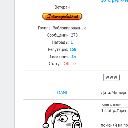
фотограф кие
Ветеран
Группа: Заблокированные
Сообщений:
273
Награды:
1
Репутация:
158
Замечания:
0%
Статус:
Offline
DANI
Дата: Четверг
Quote
(
Godgory
)
12. http://ope
поменяй на п