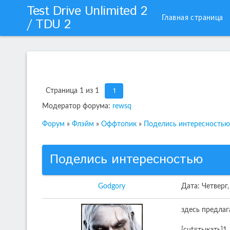
Test Drive Unlimited 2
Главная страница
/ TDU 2
1
Страница
1
из
1
Модератор форума:
rewsq
Форум
»
Флэйм
»
Оффтопик
»
Поделись интересностью
Поделись интересностью
Godgory
Дата: Четверг
здесь предлаг