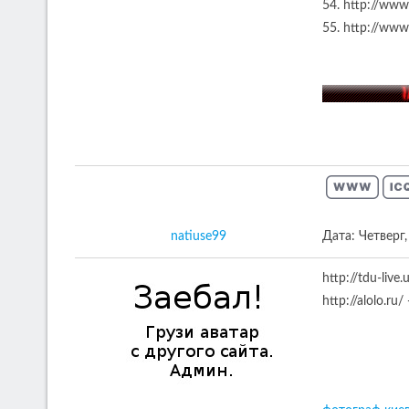
54. http://ww
55. http://www
natiuse99
Дата: Четверг
http://tdu-live
http://alolo.r