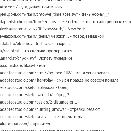
 http://button.dekel.ru/ - волшебная кнопка)
inator.com/ - угадывает почти всех)
opleftpixel.com/flash/cntower_timelapse.swf - день ноочь*__*
.adaptedstudio.com/html5/many-lines/index... - что то типо рисовалки.
pixelcase.com.au/vr/2009/newyork/ - New York
ivelazioni.com/flash/_deliri/rivelazioni... - поводи мышкой
ld.fatal.ru/oblomov.html - ахах, нахрен.
y.ru/red.html - кто сколько продержится
m.anarxi.st/chpok.swf - лопать пузырики
26.com/share/hk.swf - вот
n.adaptedstudio.com/html5/bounce-fill2/ - меня успокаивает
n.adaptedstudio.com/life/#play - смысл правда не совсем поняла
ptedstudio.com/sketch/physics/ - бред
tedstudio.com/sketch/airship/ - бред 2
.adaptedstudio.com/basicjs/2-distance-eri... - __
n.adaptedstudio.com/hunting_arrows/ - стрелки бегают.
ptedstudio.com/sketch/eat/ - пакет поедатель
uaire.labuat.com/ - нравится