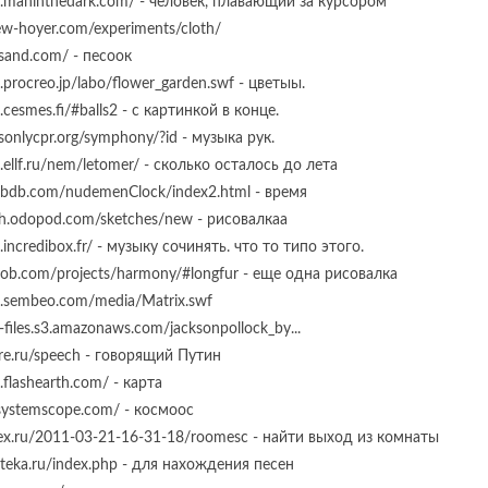
w.maninthedark.com/ - человек, плавающий за курсором
rew-hoyer.com/experiments/cloth/
issand.com/ - песоок
.procreo.jp/labo/flower_garden.swf - цветыы.
.cesmes.fi/#balls2 - с картинкой в конце.
dsonlycpr.org/symphony/?id - музыка рук.
.ellf.ru/nem/letomer/ - сколько осталось до лета
edbdb.com/nudemenClock/index2.html - время
tch.odopod.com/sketches/new - рисовалкаа
.incredibox.fr/ - музыку сочинять. что то типо этого.
oob.com/projects/harmony/#longfur - еще одна рисовалка
w.sembeo.com/media/Matrix.swf
-files.s3.amazonaws.com/jacksonpollock_by...
uire.ru/speech - говорящий Путин
.flashearth.com/ - карта
arsystemscope.com/ - космоос
alex.ru/2011-03-21-16-31-18/roomesc - найти выход из комнаты
moteka.ru/index.php - для нахождения песен