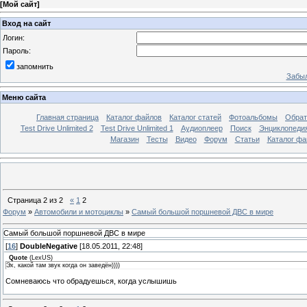
[
Мой сайт
]
Вход на сайт
Логин:
Пароль:
запомнить
Забыл
Меню сайта
Главная страница
Каталог файлов
Каталог статей
Фотоальбомы
Обрат
Test Drive Unlimited 2
Test Drive Unlimited 1
Аудиоплеер
Поиск
Энциклопедия 
Магазин
Тесты
Видео
Форум
Статьи
Каталог фа
Страница
2
из
2
«
1
2
Форум
»
Автомобили и мотоциклы
»
Самый большой поршневой ДВС в мире
Самый большой поршневой ДВС в мире
[
16
]
DoubleNegative
[18.05.2011, 22:48]
Quote
(
LexUS
)
Эх, какой там звук когда он заведён))))
Сомневаюсь что обрадуешься, когда услышишь