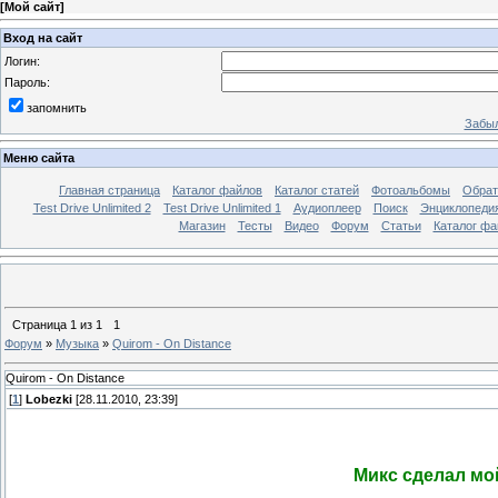
[
Мой сайт
]
Вход на сайт
Логин:
Пароль:
запомнить
Забыл
Меню сайта
Главная страница
Каталог файлов
Каталог статей
Фотоальбомы
Обрат
Test Drive Unlimited 2
Test Drive Unlimited 1
Аудиоплеер
Поиск
Энциклопедия 
Магазин
Тесты
Видео
Форум
Статьи
Каталог фа
Страница
1
из
1
1
Форум
»
Музыка
»
Quirom - On Distance
Quirom - On Distance
[
1
]
Lobezki
[28.11.2010, 23:39]
Микс сделал мо