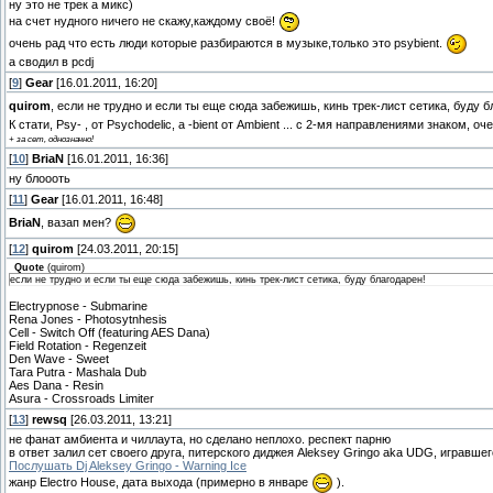
ну это не трек а микс)
на счет нудного ничего не скажу,каждому своё!
очень рад что есть люди которые разбираются в музыке,только это psybient.
а сводил в pcdj
[
9
]
Gear
[16.01.2011, 16:20]
quirom
, если не трудно и если ты еще сюда забежишь, кинь трек-лист сетика, буду 
К стати, Psy- , от Psychodelic, а -bient от Ambient ... с 2-мя направлениями знаком, 
+ за сет, однозначно!
[
10
]
BriaN
[16.01.2011, 16:36]
ну блоооть
[
11
]
Gear
[16.01.2011, 16:48]
BriaN
, вазап мен?
[
12
]
quirom
[24.03.2011, 20:15]
Quote
(
quirom
)
если не трудно и если ты еще сюда забежишь, кинь трек-лист сетика, буду благодарен!
Electrypnose - Submarine
Rena Jones - Photosytnhesis
Cell - Switch Off (featuring AES Dana)
Field Rotation - Regenzeit
Den Wave - Sweet
Tara Putra - Mashala Dub
Aes Dana - Resin
Asura - Crossroads Limiter
[
13
]
rewsq
[26.03.2011, 13:21]
не фанат амбиента и чиллаута, но сделано неплохо. респект парню
в ответ залил сет своего друга, питерского диджея Aleksey Gringo aka UDG, игравше
Послушать Dj Aleksey Gringo - Warning Ice
жанр Electro House, дата выхода (примерно в январе
).