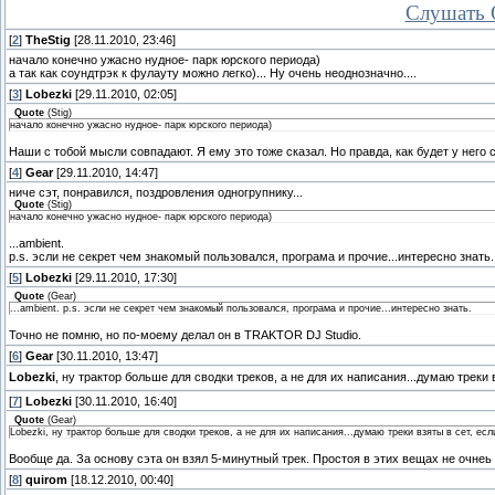
Слушать Q
[
2
]
TheStig
[28.11.2010, 23:46]
начало конечно ужасно нудное- парк юрского периода)
а так как соундтрэк к фулауту можно легко)... Ну очень неоднозначно....
[
3
]
Lobezki
[29.11.2010, 02:05]
Quote
(
Stig
)
начало конечно ужасно нудное- парк юрского периода)
Наши с тобой мысли совпадают. Я ему это тоже сказал. Но правда, как будет у него 
[
4
]
Gear
[29.11.2010, 14:47]
ниче сэт, понравился, поздровления одногрупнику...
Quote
(
Stig
)
начало конечно ужасно нудное- парк юрского периода)
...ambient.
p.s. эсли не секрет чем знакомый пользовался, програма и прочие...интересно знать.
[
5
]
Lobezki
[29.11.2010, 17:30]
Quote
(
Gear
)
...ambient. p.s. эсли не секрет чем знакомый пользовался, програма и прочие...интересно знать.
Точно не помню, но по-моему делал он в TRAKTOR DJ Studio.
[
6
]
Gear
[30.11.2010, 13:47]
Lobezki
, ну трактор больше для сводки треков, а не для их написания...думаю треки 
[
7
]
Lobezki
[30.11.2010, 16:40]
Quote
(
Gear
)
Lobezki, ну трактор больше для сводки треков, а не для их написания...думаю треки взяты в сет, есл
Вообще да. За основу сэта он взял 5-минутный трек. Простоя в этих вещах не очнеь 
[
8
]
quirom
[18.12.2010, 00:40]