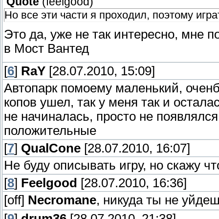
Quote
(
feelgood
)
Но все эти части я проходил, поэтому игра
Это да, уже не так интересно, мне п
в Мост Вантед
[
6
]
RaY
[28.07.2010, 15:09]
Автопарк помоему маленький, оченб 
копов ушел, так у меня так и остала
не начиналась, просто не появлялся
положительные
[
7
]
QualCone
[28.07.2010, 16:07]
Не буду описывать игру, но скажу чт
[
8
]
Feelgood
[28.07.2010, 16:36]
[off]
Necromane
, никуда ты не уйде
[
9
]
drum36
[28.07.2010, 21:38]