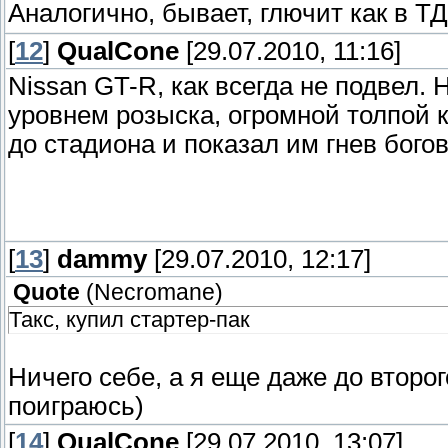
Аналогично, бывает, глючит как в Т
[
12
]
QualCone
[29.07.2010, 11:16]
Nissan GT-R, как всегда не подвел.
уровнем розыска, огромной толпой
до стадиона и показал им гнев богов
[
13
]
dammy
[29.07.2010, 12:17]
Quote
(
Necromane
)
Такс, купил стартер-пак
Ничего себе, а я еще даже до второ
поиграюсь)
[
14
]
QualCone
[29.07.2010, 13:07]