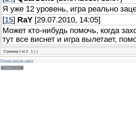
Я уже 12 уровень, игра реально зац
[
15
]
RaY
[29.07.2010, 14:05]
Может кто-нибудь помочь, когда захо
тут все виснет и игра вылетает, пом
Страница
1
из
2
1
2
»
Полная версия сайта