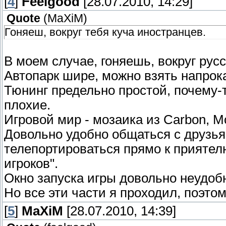
[
4
]
Feelgood
[28.07.2010, 14:29]
Quote
(
MaXiM
)
Гоняеш, вокруг тебя куча иностранцев.
В моем случае, гоняешь, вокруг русск
Автопарк шире, можно взять напрока
Тюнинг предельно простой, почему-
плохие.
Игровой мир - мозаика из Carbon, M
Довольно удобно общаться с друзья
телепортироваться прямо к приятел
игроков".
Окно запуска игры довольно неудоб
Но все эти части я проходил, поэтом
[
5
]
MaXiM
[28.07.2010, 14:39]