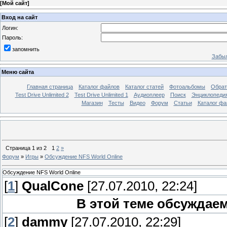
[
Мой сайт
]
Вход на сайт
Логин:
Пароль:
запомнить
Забыл
Меню сайта
Главная страница
Каталог файлов
Каталог статей
Фотоальбомы
Обрат
Test Drive Unlimited 2
Test Drive Unlimited 1
Аудиоплеер
Поиск
Энциклопедия 
Магазин
Тесты
Видео
Форум
Статьи
Каталог фа
Страница
1
из
2
1
2
»
Форум
»
Игры
»
Обсуждение NFS World Online
Обсуждение NFS World Online
[
1
]
QualCone
[27.07.2010, 22:24]
В этой теме обсуждаем
[
2
]
dammy
[27.07.2010, 22:29]