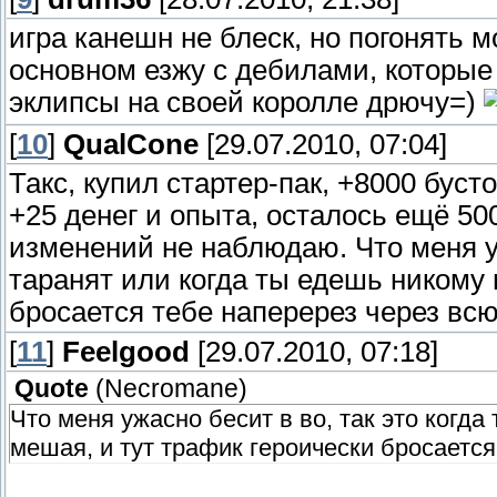
игра канешн не блеск, но погонять м
основном езжу с дебилами, которые 
эклипсы на своей королле дрючу=)
[
10
]
QualCone
[29.07.2010, 07:04]
Такс, купил стартер-пак, +8000 бус
+25 денег и опыта, осталось ещё 50
изменений не наблюдаю. Что меня уж
таранят или когда ты едешь никому 
бросается тебе наперерез через всю
[
11
]
Feelgood
[29.07.2010, 07:18]
Quote
(
Necromane
)
Что меня ужасно бесит в во, так это когда
мешая, и тут трафик героически бросается