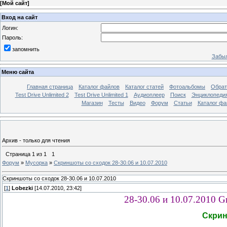
[
Мой сайт
]
Вход на сайт
Логин:
Пароль:
запомнить
Забыл
Меню сайта
Главная страница
Каталог файлов
Каталог статей
Фотоальбомы
Обрат
Test Drive Unlimited 2
Test Drive Unlimited 1
Аудиоплеер
Поиск
Энциклопедия 
Магазин
Тесты
Видео
Форум
Статьи
Каталог фа
Архив - только для чтения
Страница
1
из
1
1
Форум
»
Мусорка
»
Скриншоты со сходок 28-30.06 и 10.07.2010
Скриншоты со сходок 28-30.06 и 10.07.2010
[
1
]
Lobezki
[14.07.2010, 23:42]
28-30.06 и 10.07.2010 Gr
Скрин