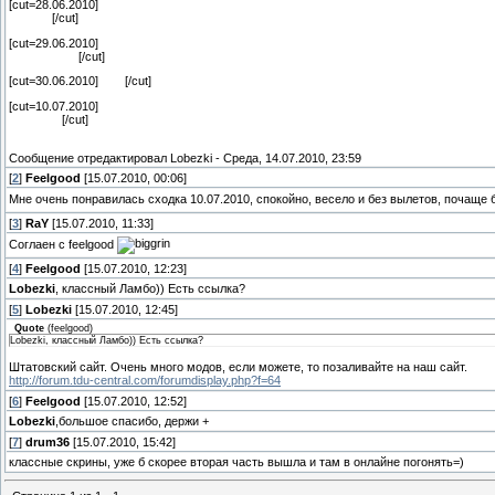
[cut=28.06.2010]
[/cut]
[cut=29.06.2010]
[/cut]
[cut=30.06.2010]
[/cut]
[cut=10.07.2010]
[/cut]
Сообщение отредактировал
Lobezki
-
Среда, 14.07.2010, 23:59
[
2
]
Feelgood
[15.07.2010, 00:06]
Мне очень понравилась сходка 10.07.2010, спокойно, весело и без вылетов, почаще 
[
3
]
RaY
[15.07.2010, 11:33]
Соглаен с feelgood
[
4
]
Feelgood
[15.07.2010, 12:23]
Lobezki
, классный Ламбо)) Есть ссылка?
[
5
]
Lobezki
[15.07.2010, 12:45]
Quote
(
feelgood
)
Lobezki, классный Ламбо)) Есть ссылка?
Штатовский сайт. Очень много модов, если можете, то позаливайте на наш сайт.
http://forum.tdu-central.com/forumdisplay.php?f=64
[
6
]
Feelgood
[15.07.2010, 12:52]
Lobezki
,большое спасибо, держи +
[
7
]
drum36
[15.07.2010, 15:42]
классные скрины, уже б скорее вторая часть вышла и там в онлайне погонять=)