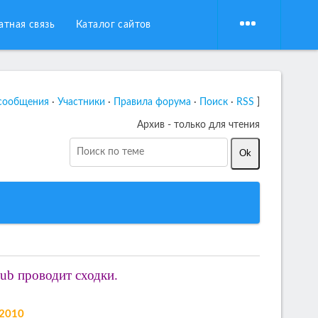
атная связь
Каталог сайтов
сообщения
·
Участники
·
Правила форума
·
Поиск
·
RSS
]
Архив - только для чтения
lub проводит сходки.
.2010