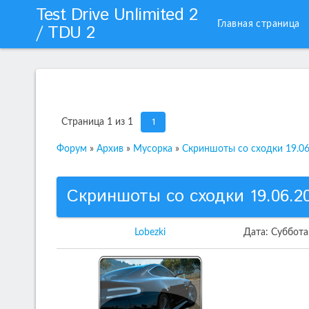
Test Drive Unlimited 2
Главная страница
/ TDU 2
1
Страница
1
из
1
Форум
»
Архив
»
Мусорка
»
Скриншоты со сходки 19.06
Скриншоты со сходки 19.06.2
Lobezki
Дата: Суббота