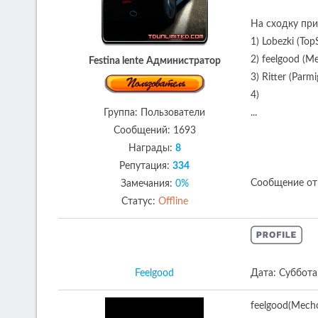
На сходку при
1) Lobezki (Top
2) feelgood (M
Festina lente
Администратор
3) Ritter (Parmi
4)
Группа: Пользователи
...
Сообщений:
1693
Награды:
8
Репутация:
334
Сообщение от
Замечания:
0%
Статус:
Offline
Feelgood
Дата: Суббота
feelgood(Mech