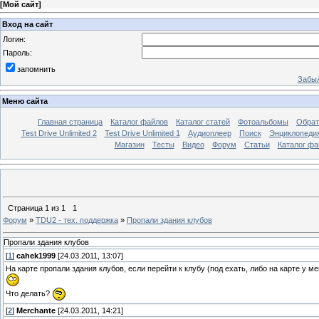
[
Мой сайт
]
Вход на сайт
Логин:
Пароль:
запомнить
Забыл
Меню сайта
Главная страница
Каталог файлов
Каталог статей
Фотоальбомы
Обрат
Test Drive Unlimited 2
Test Drive Unlimited 1
Аудиоплеер
Поиск
Энциклопедия 
Магазин
Тесты
Видео
Форум
Статьи
Каталог фа
Страница
1
из
1
1
Форум
»
TDU2 - тех. поддержка
»
Пропали здания клубов
Пропали здания клубов
[
1
]
cahek1999
[24.03.2011, 13:07]
На карте пропали здания клубов, если перейти к клубу (под ехать, либо на карте у ме
Что делать?
[
2
]
Merchante
[24.03.2011, 14:21]