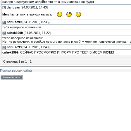
наверн в следующем апдейте что-то с ними связанное будет
[
3
]
danuvas
[24.03.2011, 14:43]
Merchante
, опять ерунду написал
[
4
]
natiuse99
[24.03.2011, 16:35]
тебя наверное исключили
[
5
]
cahek1999
[24.03.2011, 17:22]
"тебя наверное исключили"
Нет не исключили, я вообще не могу попасть в клуб, у меня не появляется иконка что 
[
6
]
natiuse99
[24.03.2011, 17:40]
cahek1999
, СЕЙЧАС ПРОСМОТРЮ ИНФОРМ ПРО ТЕБЯ В МОЁМ КЛУБЕ!
Страница
1
из
1
1
Полная версия сайта