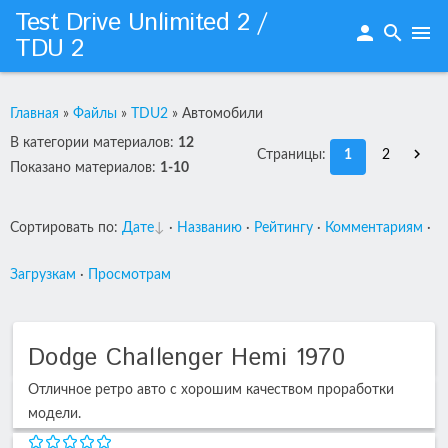
Test Drive Unlimited 2 /
person
search
menu
TDU 2
Главная
»
Файлы
»
TDU2
»
Автомобили
В категории материалов
:
12
Страницы
:
1
2
Показано материалов
:
1-10
Сортировать по
:
Дате
·
Названию
·
Рейтингу
·
Комментариям
·
Загрузкам
·
Просмотрам
Dodge Challenger Hemi 1970
Отличное ретро авто с хорошим качеством проработки
модели.