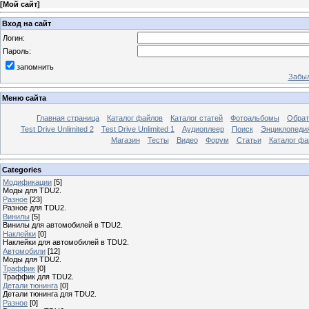
[
Мой сайт
]
Вход на сайт
Логин:
Пароль:
запомнить
Забыл
Меню сайта
Главная страница
Каталог файлов
Каталог статей
Фотоальбомы
Обрат
Test Drive Unlimited 2
Test Drive Unlimited 1
Аудиоплеер
Поиск
Энциклопедия 
Магазин
Тесты
Видео
Форум
Статьи
Каталог фа
Categories
Модификации
[5]
Моды для TDU2.
Разное
[23]
Разное для TDU2.
Винилы
[5]
Винилы для автомобилей в TDU2.
Наклейки
[0]
Наклейки для автомобилей в TDU2.
Автомобили
[12]
Моды для TDU2.
Траффик
[0]
Траффик для TDU2.
Детали тюнинга
[0]
Детали тюнинга для TDU2.
Разное
[0]