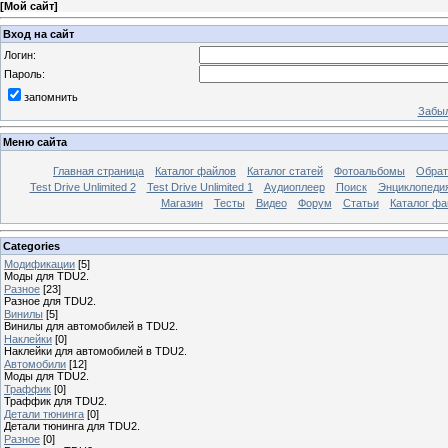
[
Мой сайт
]
Вход на сайт
Логин:
Пароль:
запомнить
Забыл
Меню сайта
Главная страница
Каталог файлов
Каталог статей
Фотоальбомы
Обрат
Test Drive Unlimited 2
Test Drive Unlimited 1
Аудиоплеер
Поиск
Энциклопедия 
Магазин
Тесты
Видео
Форум
Статьи
Каталог фа
Categories
Модификации
[5]
Моды для TDU2.
Разное
[23]
Разное для TDU2.
Винилы
[5]
Винилы для автомобилей в TDU2.
Наклейки
[0]
Наклейки для автомобилей в TDU2.
Автомобили
[12]
Моды для TDU2.
Траффик
[0]
Траффик для TDU2.
Детали тюнинга
[0]
Детали тюнинга для TDU2.
Разное
[0]