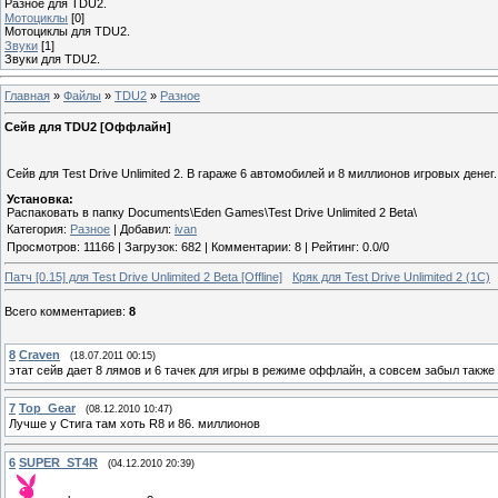
Разное для TDU2.
Мотоциклы
[0]
Мотоциклы для TDU2.
Звуки
[1]
Звуки для TDU2.
Главная
»
Файлы
»
TDU2
»
Разное
Сейв для TDU2 [Оффлайн]
Сейв для Test Drive Unlimited 2. В гараже 6 автомобилей и 8 миллионов игровых денег.
Установка:
Распаковать в папку Documents\Eden Games\Test Drive Unlimited 2 Beta\
Категория
:
Разное
|
Добавил
:
ivan
Просмотров
:
11166
|
Загрузок
:
682
|
Комментарии
:
8
|
Рейтинг
:
0.0
/
0
Патч [0.15] для Test Drive Unlimited 2 Beta [Offline]
Кряк для Test Drive Unlimited 2 (1С)
Всего комментариев
:
8
8
Craven
(18.07.2011 00:15)
этат сейв дает 8 лямов и 6 тачек для игры в режиме оффлайн, а совсем забыл также
7
Top_Gear
(08.12.2010 10:47)
Лучше у Стига там хоть R8 и 86. миллионов
6
SUPER_ST4R
(04.12.2010 20:39)