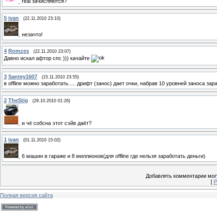
real зачисляются?
5
ivan
(22.11.2010 23:10)
незачто!
4
Romzes
(22.11.2010 23:07)
Давно искал афтор спс ))) качайте
3
Santey1607
(15.11.2010 23:55)
в offline можно заработать..... дрифт (занос) дает очки, набрав 10 уровней заноса 
2
TheStig
(29.10.2010 01:26)
и чё собсна этот сэйв даёт?
1
ivan
(01.11.2010 15:02)
6 машин в гараже и 8 миллионов(для offline где нельзя заработать деньги)
Добавлять комментарии могу
[
Р
Полная версия сайта