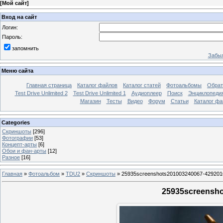
[
Мой сайт
]
Вход на сайт
Логин:
Пароль:
запомнить
Забыл
Меню сайта
Главная страница
Каталог файлов
Каталог статей
Фотоальбомы
Обрат
Test Drive Unlimited 2
Test Drive Unlimited 1
Аудиоплеер
Поиск
Энциклопедия 
Магазин
Тесты
Видео
Форум
Статьи
Каталог фа
Categories
Скриншоты
[296]
Фотографии
[53]
Концепт-арты
[6]
Обои и фан-арты
[12]
Разное
[16]
Главная
»
Фотоальбом
»
TDU2
»
Скриншоты
»
25935screenshots201003240067-429201
25935screensho