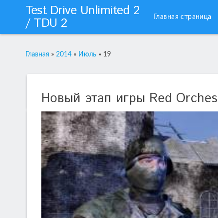
Test Drive Unlimited 2
Главная страница
/ TDU 2
Главная
»
2014
»
Июль
»
19
Новый этап игры Red Orches