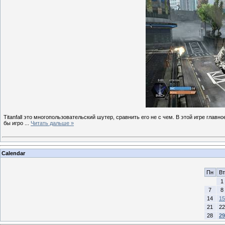
Titanfall это многопользовательский шутер, сравнить его не с чем. В этой игре глав
бы игро
...
Читать дальше »
Calendar
Пн
Вт
1
7
8
14
15
21
22
28
29