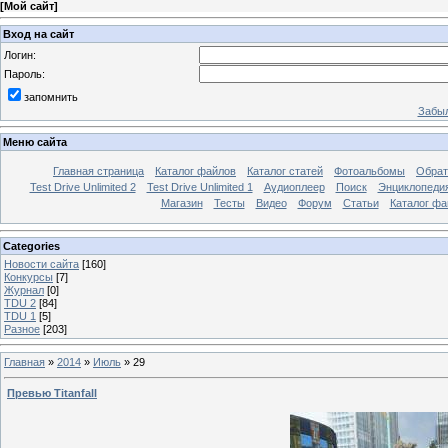
[
Мой сайт
]
Вход на сайт
Логин:
Пароль:
запомнить
Забыл
Меню сайта
Главная страница
Каталог файлов
Каталог статей
Фотоальбомы
Обрат
Test Drive Unlimited 2
Test Drive Unlimited 1
Аудиоплеер
Поиск
Энциклопедия 
Магазин
Тесты
Видео
Форум
Статьи
Каталог фа
Categories
Новости сайта
[160]
Конкурсы
[7]
Журнал
[0]
TDU 2
[84]
TDU 1
[5]
Разное
[203]
Главная
»
2014
»
Июль
»
29
Превью Titanfall