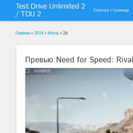
Test Drive Unlimited 2
Главная страница
/ TDU 2
Главная
»
2014
»
Июль
»
26
Превью Need for Speed: Riva