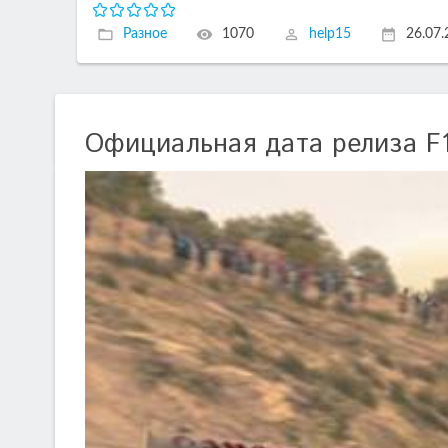
Разное
1070
help15
26.07
Официальная дата релиза F1