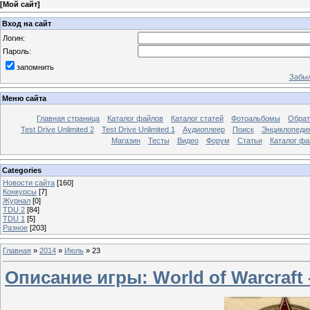
[
Мой сайт
]
Вход на сайт
Логин:
Пароль:
запомнить
Забыл
Меню сайта
Главная страница
Каталог файлов
Каталог статей
Фотоальбомы
Обрат
Test Drive Unlimited 2
Test Drive Unlimited 1
Аудиоплеер
Поиск
Энциклопедия 
Магазин
Тесты
Видео
Форум
Статьи
Каталог фа
Categories
Новости сайта
[160]
Конкурсы
[7]
Журнал
[0]
TDU 2
[84]
TDU 1
[5]
Разное
[203]
Главная
»
2014
»
Июль
»
23
Описание игры: World of Warcraf