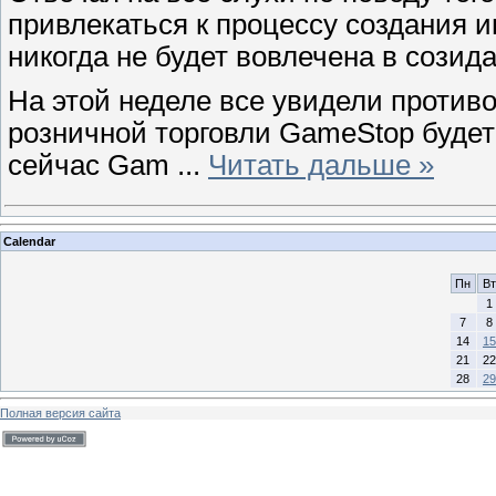
привлекаться к процессу создания 
никогда не будет вовлечена в созид
На этой неделе все увидели противор
розничной торговли GameStop будет 
сейчас Gam
...
Читать дальше »
Calendar
Пн
Вт
1
7
8
14
15
21
22
28
29
Полная версия сайта