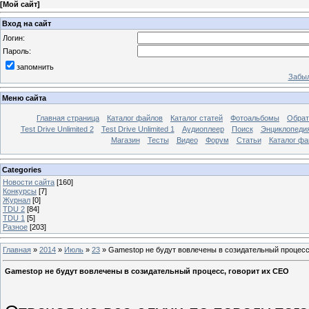
[
Мой сайт
]
Вход на сайт
Логин:
Пароль:
запомнить
Забыл
Меню сайта
Главная страница
Каталог файлов
Каталог статей
Фотоальбомы
Обрат
Test Drive Unlimited 2
Test Drive Unlimited 1
Аудиоплеер
Поиск
Энциклопедия 
Магазин
Тесты
Видео
Форум
Статьи
Каталог фа
Categories
Новости сайта
[160]
Конкурсы
[7]
Журнал
[0]
TDU 2
[84]
TDU 1
[5]
Разное
[203]
Главная
»
2014
»
Июль
»
23
»
Gamestop не будут вовлечены в созидательный процесс
Gamestop не будут вовлечены в созидательный процесс, говорит их CEO